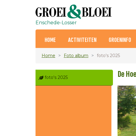
Enschede-Losser
HOME
ACTIVITEITEN
GROENINFO
Home
Foto album
foto's 2025
De Hoe
foto's 2025