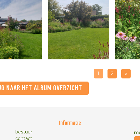
1
2
»
UG NAAR HET ALBUM OVERZICHT
Informatie
bestuur
me
contact