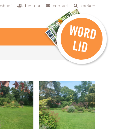
sbrief
bestuur
contact
zoeken
W
O
R
D
L
ID