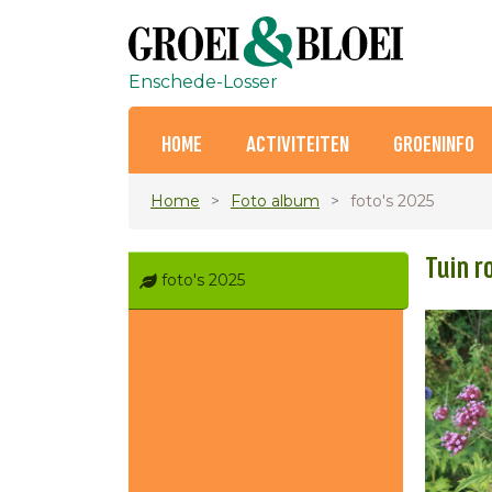
Enschede-Losser
HOME
ACTIVITEITEN
GROENINFO
Home
Foto album
foto's 2025
Tuin r
foto's 2025