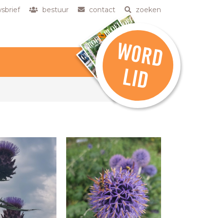
sbrief
bestuur
contact
zoeken
W
O
R
D
L
ID