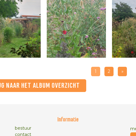
1
2
»
UG NAAR HET ALBUM OVERZICHT
Informatie
bestuur
me
contact